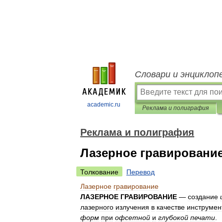
Словари и энциклоп
academic.ru
Реклама и полиграфия
Реклама и полиграфия
Лазерное гравировани
Толкование
Перевод
Лазерное
гравирование
ЛАЗЕРНОЕ
ГРАВИРОВАНИЕ
—
создание
лазерного
излучения
в
качестве
инструмен
форм
при
офсетной
и
глубокой
печати
.