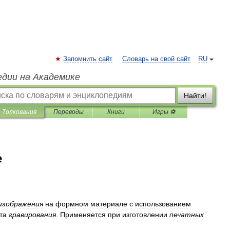
Запомнить сайт
Словарь на свой сайт
RU
едии на Академике
Найти!
Толкования
Переводы
Книги
Игры ⚽
е
изображения
на
формном
материале
с
использованием
та
гравирования
.
Применяется
при
изготовлении
печатных