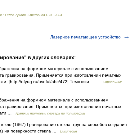
М
.
:
Гелла
-
принт
.
Стефанов
С
.
И
.
.
2004
.
Лазерное печатающее устройство
вирование" в других словарях:
бражения на формном материале с использованием
нта гравирования. Применяется при изготовлении печатных
ти. [http://ofyug.ru/useful/abc/472] Тематики… …
Справочник
бражения на формном материале с использованием
нта гравирования. Применяется при изготовлении печатных
ечати …
Краткий толковый словарь по полиграфии
екло (1867) Гравирование стекла группа способов создания
та) на поверхности стекла …
Википедия