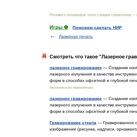
Реклама
и
полиграфия:
опыт
словаря
-
справочника
.—
Игры ⚽
Поможем сделать НИР
Лазерная печать
Смотреть что такое "Лазерное гра
лазерное гравирование
— Создание изо
лазерного излучения в качестве инструме
форм в способах офсетной и глубокой печа
технического переводчика
лазерное гравирование
— Создание изо
лазерного излучения в качестве инструме
форм в способах офсетной и глубокой п
Гравирование стекла
— Гравированное ст
изображения (рисунка, надписи, орнамен